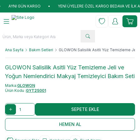
 GÜN KARGO
•
YENİ ÜYELERE ÖZEL KARGO BEDAVA VE İLK ALIŞVERİŞ
Favorilerim
Hesabım
Sepet
Ana Sayfa
Bakım Setleri
GLOWON Salisilik Asitli Yüz Temizleme Jeli
GLOWON Salisilik Asitli Yüz Temizleme Jeli ve
Yoğun Nemlendirici Makyaj Temizleyici Bakım Seti
Marka:
GLOWON
Ürün Kodu :
GYT2S001
SEPETE EKLE
HEMEN AL