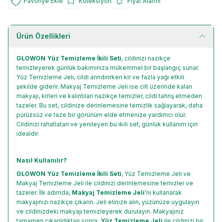
Favoriye Ekle
Koleksiyon
Fiyat Alarmı
Ürün Özellikleri
GLOWON Yüz Temizleme İkili Seti
, cildinizi nazikçe
temizleyerek günlük bakımınıza mükemmel bir başlangıç sunar.
Yüz Temizleme Jeli, cildi arındırırken kir ve fazla yağı etkili
şekilde giderir. Makyaj Temizleme Jeli ise cilt üzerinde kalan
makyajı, kirleri ve kalıntıları nazikçe temizler, cildi tahriş etmeden
tazeler. Bu set, cildinize derinlemesine temizlik sağlayarak, daha
pürüzsüz ve taze bir görünüm elde etmenize yardımcı olur.
Cildinizi rahatlatan ve yenileyen bu ikili set, günlük kullanım için
idealdir.
Nasıl Kullanılır?
GLOWON
Yüz Temizleme İkili Seti
, Yüz Temizleme Jeli ve
Makyaj Temizleme Jeli ile cildinizi derinlemesine temizler ve
tazeler. İlk adımda,
Makyaj Temizleme Jeli
’ni kullanarak
makyajınızı nazikçe çıkarın. Jeli elinize alın, yüzünüze uygulayın
ve cildinizdeki makyajı temizleyerek durulayın. Makyajınız
tamamen çıkarıldıktan sonra,
Yüz Temizleme Jeli
ile cildinizi bir