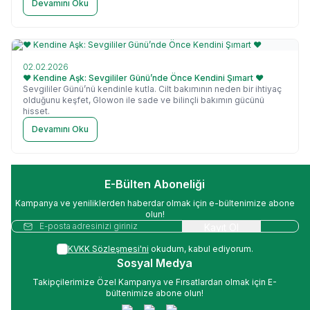
Devamını Oku
02.02.2026
❤️ Kendine Aşk: Sevgililer Günü’nde Önce Kendini Şımart ❤️
Sevgililer Günü’nü kendinle kutla. Cilt bakımının neden bir ihtiyaç
olduğunu keşfet, Glowon ile sade ve bilinçli bakımın gücünü
hisset.
Devamını Oku
E-Bülten Aboneliği
Kampanya ve yeniliklerden haberdar olmak için e-bültenimize abone
olun!
Kayıt Ol
KVKK Sözleşmesi'ni
okudum, kabul ediyorum.
Sosyal Medya
Takipçilerimize Özel Kampanya ve Fırsatlardan olmak için E-
bültenimize abone olun!