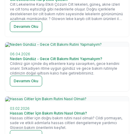
Cilt Lekelerine Karşı Etkili Çözüm Cilt lekeleri, güneş, akne izleri
ve cilt tonu eşitsizliği gibi nedenlerle oluşur. Doğru içeriklerle
desteklenen bir cilt bakım rutini sayesinde lekelerin görünümünü
azaltmak mümkündür. ? Glowon leke karşıtı cilt bakım ürünleri ile
daha aydınlık, eşit ve sağlıklı bir cilde ulaşın. ? Leke Karşıtı Ürünleri
Devamını Oku
Keşfet
06.04.2026
Neden Gündüz - Gece Cilt Bakımı Rutini Yapmalıyım?
Cildiniz gün içinde dış etkenlere karşı savaşırken, gece kendini
onarır. Sirkadiyen ritme uygun gündüz ve gece bakım rutiniyle
cildinizin doğal ışıltısını kalıcı hale getirebilirsiniz.
Devamını Oku
03.02.2026
Hassas Ciltler İçin Bakım Rutini Nasıl Olmalı?
Hassas ciltler için doğru bakım rutini nasıl olmalı? Cildi yormayan,
sade ve etkili adımlarla hassas ciltleri dengelemeye yardımcı
Glowon bakım önerilerini keşfet.