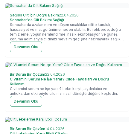
Sağlıklı Cilt İçin Doğru Bakım
22.04.2026
Sonbahar'da Cilt Bakımı Sağlığı
Sonbaharda azalan nem ve düşen sıcaklıklar ciltte kuruluk,
hassasiyet ve mat görünüme neden olabilir. Bu rehberde, doğru
temizleme, yoğun nemlendirme, nazik eksfoliasyon ve güneş
koruma adımlarıyla cildinizi mevsim geçişine hazırlayarak sağlıklı
ve ışıltılı bir görünüm kazanmanın yollarını keşfedeceksiniz.
Devamını Oku
Bir Sorun Bir Çözüm
22.04.2026
C Vitamini Serum Ne İşe Yarar? Cilde Faydaları ve Doğru
Kullanım
C vitamini serum ne işe yarar? Leke karşıtı, aydınlatıcı ve
antioksidan etkileriyle cildinizi nasıl dönüştürdüğünü keşfedin.
Devamını Oku
Bir Sorun Bir Çözüm
14.04.2026
Cilt Lekelerine Karşı Etkili Çözüm