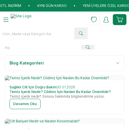
RİM
•
AYNI GÜN KARGO
•
YENİ ÜYELERE ÖZEL KARGO BEDAVA V
Favorilerim
Hesabım
Sepet
Blog Kategorileri
Sağlıklı Cilt İçin Doğru Bakım
30.01.2026
Temiz İçerik Nedir? Cildiniz İçin Neden Bu Kadar Önemlidir?
Temiz içerik nedir? Sorusu hakkında bilgilendirme yazısı.
Devamını Oku