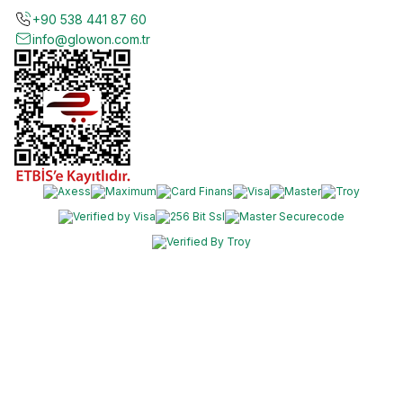
görünüme kavuşmasına yardımcı olur. Düzenli kullanımda leke
+90 538 441 87 60
görünümünü azaltır, cilt dokusunu iyileştirir ve doğal cilt bariyerini
info@glowon.com.tr
güçlendirerek daha dengeli, sağlıklı bir cilt vadeder. Cilt bakım
rutininizi destekleyen bu set, hem etkili hem de pratik bir çözüm
sunar.
Ürün Filtreleri
Barkod
:
GAEBS0001
Daha Fazla
:
Bakım Setleri