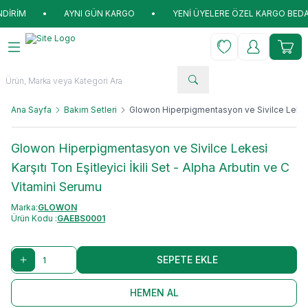
•
AYNI GÜN KARGO
•
YENİ ÜYELERE ÖZEL KARGO BEDAVA VE İLK
Favorilerim
Hesabım
Sepet
Ana Sayfa
Bakım Setleri
Glowon Hiperpigmentasyon ve Sivilce Lekesi Ka
Glowon Hiperpigmentasyon ve Sivilce Lekesi
Karşıtı Ton Eşitleyici İkili Set - Alpha Arbutin ve C
Vitamini Serumu
Marka:
GLOWON
Ürün Kodu :
GAEBS0001
SEPETE EKLE
HEMEN AL