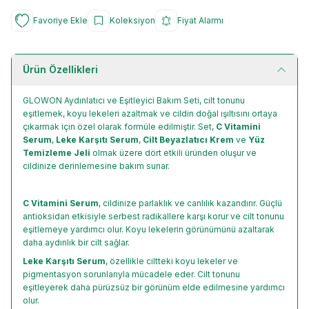
Favoriye Ekle
Koleksiyon
Fiyat Alarmı
Ürün Özellikleri
GLOWON Aydınlatıcı ve Eşitleyici Bakım Seti, cilt tonunu
eşitlemek, koyu lekeleri azaltmak ve cildin doğal ışıltısını ortaya
çıkarmak için özel olarak formüle edilmiştir. Set,
C Vitamini
Serum
,
Leke Karşıtı Serum
,
Cilt Beyazlatıcı Krem
ve
Yüz
Temizleme Jeli
olmak üzere dört etkili üründen oluşur ve
cildinize derinlemesine bakım sunar.
C Vitamini Serum
, cildinize parlaklık ve canlılık kazandırır. Güçlü
antioksidan etkisiyle serbest radikallere karşı korur ve cilt tonunu
eşitlemeye yardımcı olur. Koyu lekelerin görünümünü azaltarak
daha aydınlık bir cilt sağlar.
Leke Karşıtı Serum
, özellikle ciltteki koyu lekeler ve
pigmentasyon sorunlarıyla mücadele eder. Cilt tonunu
eşitleyerek daha pürüzsüz bir görünüm elde edilmesine yardımcı
olur.