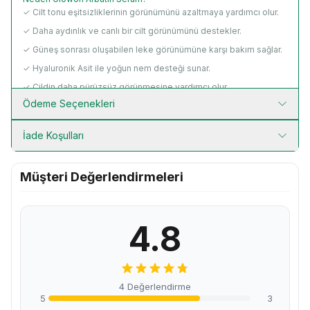
✓ Cilt tonu eşitsizliklerinin görünümünü azaltmaya yardımcı olur.
✓ Daha aydınlık ve canlı bir cilt görünümünü destekler.
✓ Güneş sonrası oluşabilen leke görünümüne karşı bakım sağlar.
✓ Hyaluronik Asit ile yoğun nem desteği sunar.
✓ Cildin daha pürüzsüz görünmesine yardımcı olur.
Ödeme Seçenekleri
✓ Hafif ve hızlı emilen formüle sahiptir.
✓ Tüm cilt tiplerinin kullanımına uygundur.
İade Koşulları
✓ Paraben içermez.
Müşteri Değerlendirmeleri
Güçlü İçerikler
Alpha Arbutin
Cilt tonu eşitsizliklerinin görünümünü azaltmaya yardımcı olan
bakım aktifidir. Daha aydınlık ve homojen bir görünüm elde
4.8
edilmesini destekler.
Hyaluronik Asit
Cildin ihtiyaç duyduğu nemi sağlamaya yardımcı olur. Daha
dolgun ve canlı bir görünüm kazandırır.
4 Değerlendirme
Aloe Vera Ekstresi
5
3
Cildi rahatlatmaya ve nem dengesini korumaya yardımcı olur.