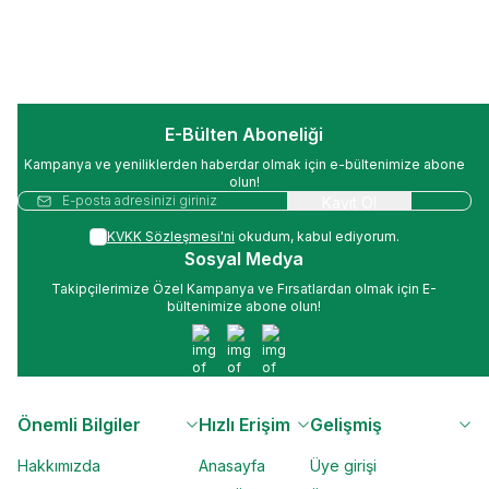
İlk Üyeliğe Özel Sepette 50 TL İndirim!
E-Bülten Aboneliği
Kampanya ve yeniliklerden haberdar olmak için e-bültenimize abone
olun!
Kayıt Ol
KVKK Sözleşmesi'ni
okudum, kabul ediyorum.
Sosyal Medya
Takipçilerimize Özel Kampanya ve Fırsatlardan olmak için E-
bültenimize abone olun!
Facebook
İnstagram
Youtube
Önemli Bilgiler
Hızlı Erişim
Gelişmiş
Hakkımızda
Anasayfa
Üye girişi