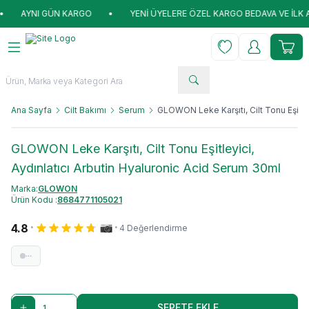
I GÜN KARGO
•
YENİ ÜYELERE ÖZEL KARGO BEDAVA VE İLK ALIŞVERİŞ
Favorilerim
Hesabım
Sepet
Ana Sayfa
Cilt Bakımı
Serum
GLOWON Leke Karşıtı, Cilt Tonu Eşitle
GLOWON Leke Karşıtı, Cilt Tonu Eşitleyici,
Aydınlatıcı Arbutin Hyaluronic Acid Serum 30ml
Marka:
GLOWON
Ürün Kodu :
8684771105021
·
·
4.8
4 Değerlendirme
···
SEPETE EKLE